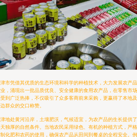
河津市凭借其优质的生态环境和科学的种植技术，大力发展农产
产业，涌现出一批品质优良、安全健康的食用农产品，在零售市
上受到广泛热捧，不仅吸引了众多客商前来采购，更赢得了本地
周边群众的交口称赞。
河津地处黄河沿岸，土壤肥沃，气候适宜，为农产品的生长提供
得天独厚的自然条件。当地农民采用绿色、有机的种植方式，严
控制化肥和农药的使用，确保农产品从田间到餐桌的全程安全。