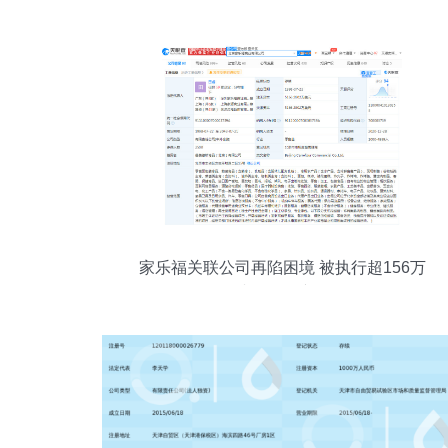
品零售环节安全防线
家乐福关联公司再陷困境 被执行超156万
元，涉食用农产品零售