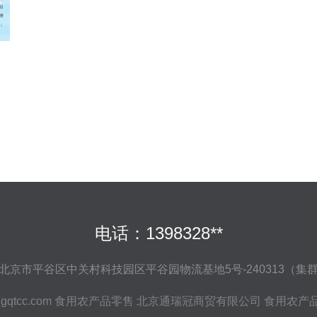
电话：1398328**
北京市平谷区中关村科技园区平谷园物流基地5号-240313（集
gqtcc.com
食用农产品零售
北京通瑞冠商贸有限公司
食用农产