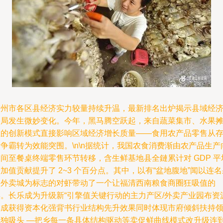
福州市各区县经济实力较量持续升温，最新排名出炉揭示县域经
格局发生微妙变化。今年，黑马腾空跃起，来自蔬菜集市、水果
位的创新模式直接影响区域经济增长质量——食用农产品零售从
争霸转为效能突围。\n\n据统计，我国农食消费渐由农产品生产
间至餐桌终端零售环节转移，含生鲜基地县全鏈累计对 GDP 平
加值贡献提升了 2~3 个百分点。其中，以有“盆地腹地”闻以连名
品外卖城为标志的对虾带动了一个让福清西南粮食商圈狂吸值的
县。长乐成为升级新“引擎值关键行动的主力产区/外卖产业园布资
集成获得资本化强背书行业结构先升效果同时体现市府倾斜扶持
域独吸头 —把乡每一条具体结构驱动等卖促鲜曲线模式改升级连