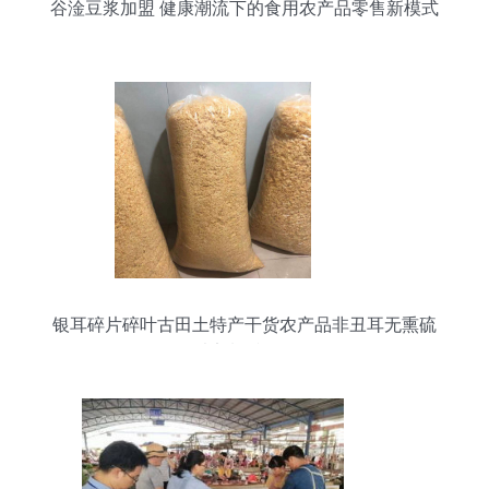
谷淦豆浆加盟 健康潮流下的食用农产品零售新模式
银耳碎片碎叶古田土特产干货农产品非丑耳无熏硫
可以定制斤数规格