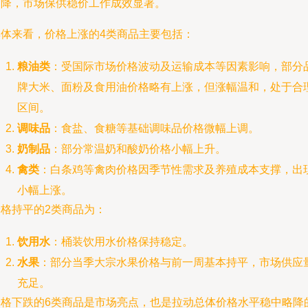
有降，市场保供稳价工作成效显著。
具体来看，价格上涨的4类商品主要包括：
粮油类
：受国际市场价格波动及运输成本等因素影响，部分
牌大米、面粉及食用油价格略有上涨，但涨幅温和，处于合
区间。
调味品
：食盐、食糖等基础调味品价格微幅上调。
奶制品
：部分常温奶和酸奶价格小幅上升。
禽类
：白条鸡等禽肉价格因季节性需求及养殖成本支撑，出
小幅上涨。
价格持平的2类商品为：
饮用水
：桶装饮用水价格保持稳定。
水果
：部分当季大宗水果价格与前一周基本持平，市场供应
充足。
价格下跌的6类商品是市场亮点，也是拉动总体价格水平稳中略降