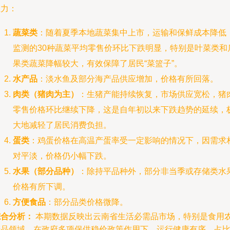
主力：
蔬菜类
：随着夏季本地蔬菜集中上市，运输和保鲜成本降低
监测的30种蔬菜平均零售价环比下跌明显，特别是叶菜类和
果类蔬菜降幅较大，有效保障了居民“菜篮子”。
水产品
：淡水鱼及部分海产品供应增加，价格有所回落。
肉类（猪肉为主）
：生猪产能持续恢复，市场供应宽松，猪
零售价格环比继续下降，这是自年初以来下跌趋势的延续，
大地减轻了居民消费负担。
蛋类
：鸡蛋价格在高温产蛋率受一定影响的情况下，因需求
对平淡，价格仍小幅下跌。
水果（部分品种）
：除持平品种外，部分非当季或存储类水
价格有所下调。
方便食品
：部分品类价格微降。
综合分析：
本期数据反映出云南省生活必需品市场，特别是食用
产品领域，在政府多项保供稳价政策作用下，运行健康有序。占