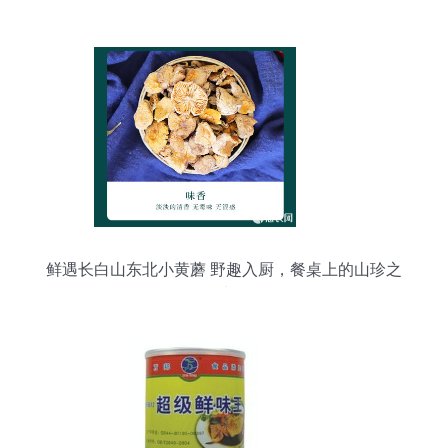
鲜遇长白山东北小黄蘑 野趣入厨，餐桌上的山珍之
选