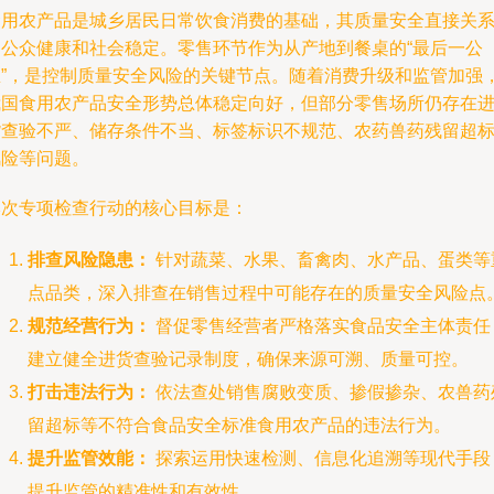
食用农产品是城乡居民日常饮食消费的基础，其质量安全直接关
到公众健康和社会稳定。零售环节作为从产地到餐桌的“最后一公
里”，是控制质量安全风险的关键节点。随着消费升级和监管加强
我国食用农产品安全形势总体稳定向好，但部分零售场所仍存在
货查验不严、储存条件不当、标签标识不规范、农药兽药残留超
风险等问题。
本次专项检查行动的核心目标是：
排查风险隐患：
针对蔬菜、水果、畜禽肉、水产品、蛋类等
点品类，深入排查在销售过程中可能存在的质量安全风险点
规范经营行为：
督促零售经营者严格落实食品安全主体责任
建立健全进货查验记录制度，确保来源可溯、质量可控。
打击违法行为：
依法查处销售腐败变质、掺假掺杂、农兽药
留超标等不符合食品安全标准食用农产品的违法行为。
提升监管效能：
探索运用快速检测、信息化追溯等现代手段
提升监管的精准性和有效性。