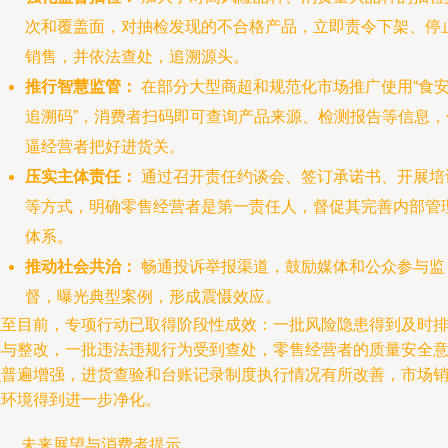
次和覆盖面，对抽检发现的不合格产品，立即责令下架、停
销售，并依法查处，追溯源头。
推行智慧监管：
在部分大型商超和规范化市场推广使用“食
追溯码”，消费者扫码即可查询产品来源、检测报告等信息，
逼经营者把好进货关。
压实主体责任：
通过召开责任约谈会、签订承诺书、开展培
等方式，明确零售经营者是第一责任人，督促其完善内部管
体系。
推动社会共治：
畅通投诉举报渠道，鼓励媒体和公众参与监
督，曝光典型案例，形成震慑效应。
截至目前，专项行动已取得阶段性成效：一批风险隐患得到及时
查与整改，一批违法违规行为受到查处，零售经营者的质量安全
识普遍增强，进货查验和台账记录制度执行情况有所改善，市场
售环境得到进一步净化。
四、 未来展望与消费者提示