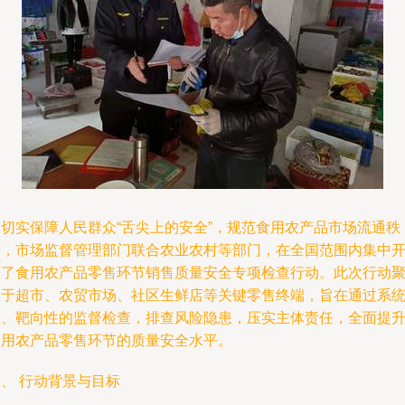
为切实保障人民群众“舌尖上的安全”，规范食用农产品市场流通秩
序，市场监督管理部门联合农业农村等部门，在全国范围内集中
展了食用农产品零售环节销售质量安全专项检查行动。此次行动
焦于超市、农贸市场、社区生鲜店等关键零售终端，旨在通过系
性、靶向性的监督检查，排查风险隐患，压实主体责任，全面提
食用农产品零售环节的质量安全水平。
、 行动背景与目标