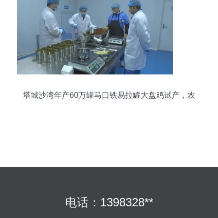
塔城沙湾年产60万罐马口铁易拉罐大盘鸡试产，农
产品零售迈入便捷化新里程
电话：1398328**