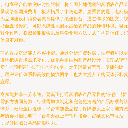
光。电商平台能够突破时空限制，将全国各地优质的富硒农产品
接呈现给全国消费者，极大拓展了市场边界。更重要的是，电商
式为品牌建设和消费者教育提供了绝佳舞台。通过详尽的图文、
频乃至直播形式，可以系统性地展示富硒农产品的种植环境、硒
素转化过程、权威检测报告以及科学食用方法，从而构建信任，
除信息不对称。
电商的数据沉淀能力不容小觑。通过分析消费数据，生产者可以
精准地把握市场需求变化，优化种植结构和产品设计，实现从“产
卖什么”到“要什么产什么”的转变。对于消费者而言，便捷的比
价、用户评价体系和高效的物流网络，也大大提升了购买体验和
购意愿。
电商赋能并非一劳永逸。要真正打通富硒农产品零售的“任督二脉”
还需多方协同努力：行业需加快制定和完善更清晰的产品标准与
证体系，杜绝鱼目混珠；平台需加强品控，保障源头正宗；地方
府与协会可借助电商平台举办线上产销对接会、富硒文化节等活
动，提升区域公共品牌影响力。