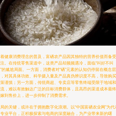
随着健康消费理念的普及，富硒农产品因其独特的营养价值而备
关注。在传统零售渠道中，这类产品却频频遇冷，面临“叫好不叫
”的尴尬局面。一方面，消费者对“硒”元素的认知仍停留在概念层
面，对其具体功效、科学摄入量及产品真伪辨识度不高，导致购
决策谨慎；另一方面，传统商超、专卖店等零售终端受限于地域
客流，难以有效触达广泛的目标消费群体，且高昂的渠道成本最
转嫁到售价上，进一步抑制了消费需求。
破局的关键，或许在于拥抱数字化浪潮。以“中国富硒农业网”为代
的专业平台，正积极探索与电商的深度融合，为产业带来新的曙